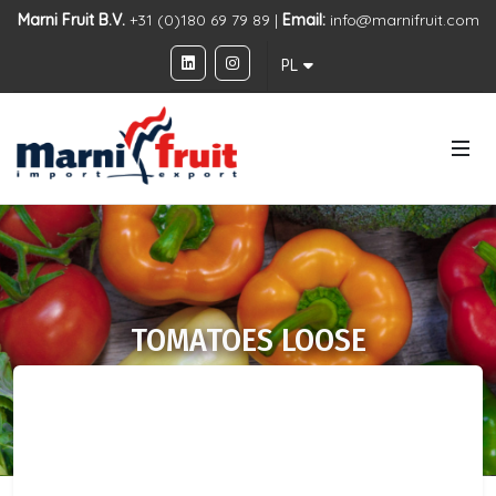
Marni Fruit B.V.
+31 (0)180 69 79 89 |
Email:
info@marnifruit.com
PL
TOMATOES LOOSE