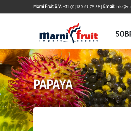
Marni Fruit B.V.
+31 (0)180 69 79 89 |
Email:
info@ma
SOBR
PAPAYA